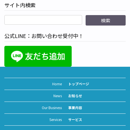
イ
サイト内検索
ブ
（各
月
の
投
稿）
公式LINE：お問い合わせ受付中！
Home
トップページ
News
お知らせ
Our Business
事業内容
Services
サービス