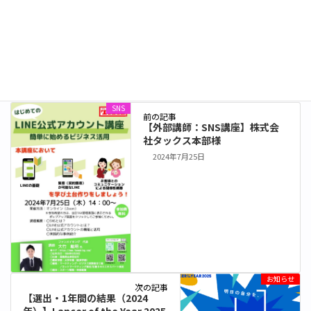
b
e
l
【外部講師：
【選出・1年間
【SNSセミナ
o
d
SNS講座】株
の結果（2024
ー（講義）】
式会社タック
年）】Lancer
茨城県水戸生
ス本部様
of the Year
涯学習センタ
o
I
2025 受賞候補
ーにて
SNS
、
お知らせ
、
ビジネス
カテゴリー
者
k
n
SNS
前の記事
【外部講師：SNS講座】株式会
社タックス本部様
2024年7月25日
お知らせ
次の記事
【選出・1年間の結果（2024
年）】Lancer of the Year 2025